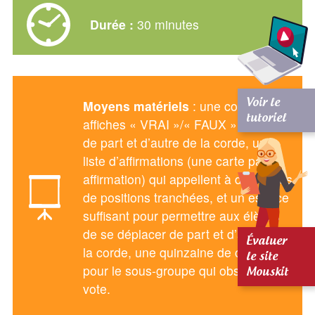
Durée :
30 minutes
Moyens matériels
: une corde, 2
Voir le
tutoriel
affiches « VRAI »/« FAUX » à placer
de part et d’autre de la corde, une
liste d’affirmations (une carte par
affirmation) qui appellent à des prises
de positions tranchées, et un espace
suffisant pour permettre aux élèves
de se déplacer de part et d’autre de
Évaluer
la corde, une quinzaine de chaises
le site
pour le sous-groupe qui observe et
Mouskit
vote.