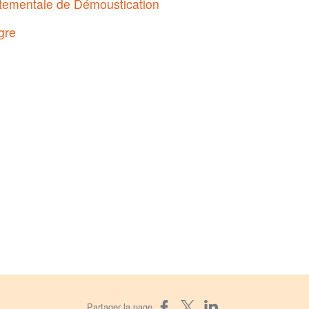
rtementale de Démoustication
gre
Partager sur Facebook
Partager sur X
Partager sur LinkedIn
Partager la page