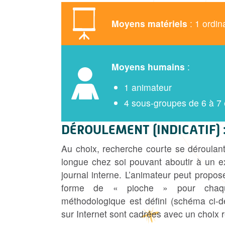
Moyens matériels
: 1 ordi
Moyens humains
:
1 animateur
4 sous-groupes de 6 à 7 
DÉROULEMENT (INDICATIF) 
Au choix, recherche courte se déroulan
longue chez soi pouvant aboutir à un e
journal interne. L’animateur peut propo
forme de « pioche » pour chaq
méthodologique est défini (schéma ci-
sur Internet sont cadrées avec un choix re