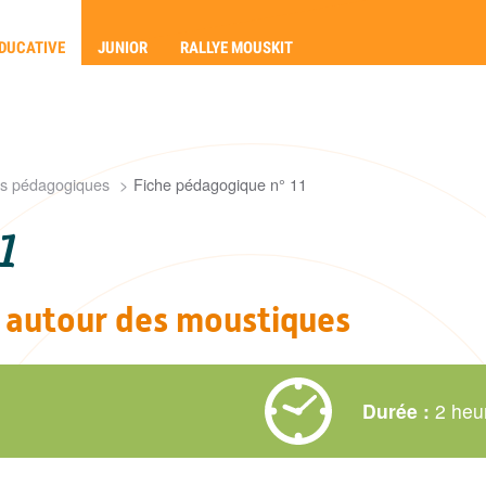
DUCATIVE
JUNIOR
RALLYE MOUSKIT
tés pédagogiques
Fiche pédagogique n° 11
1
 autour des moustiques
Durée :
2 heu