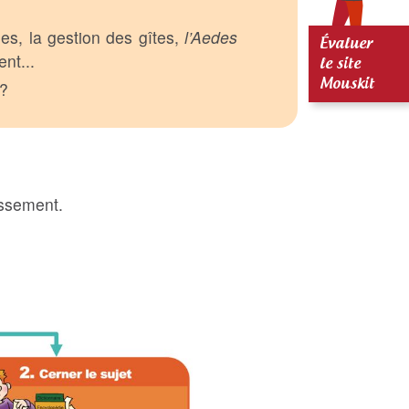
les, la gestion des gîtes,
l’Aedes
Évaluer
nt...
le site
 ?
Mouskit
issement.